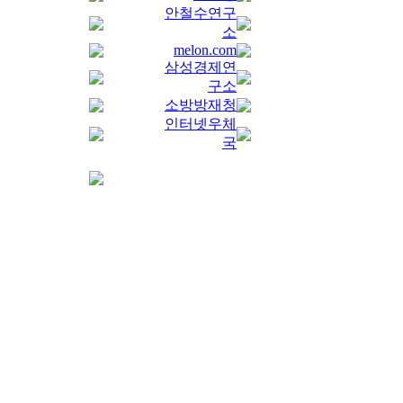
안철수연구
소
melon.com
삼성경제연
구소
소방방재청
인터넷우체
국