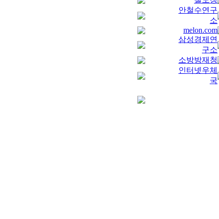
안철수연구
소
melon.com
삼성경제연
구소
소방방재청
인터넷우체
국