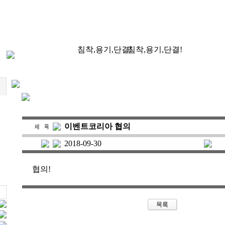
침착,용기,단결!
침착,용기,단결!
이벤트코리아 협의
2018-09-30
협의!