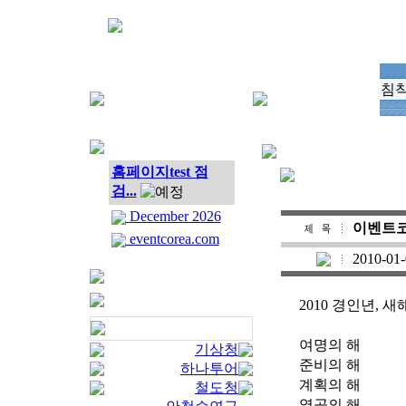
침착
홈페이지test 점
검...
December 2026
이벤트
eventcorea.com
2010-01
2010 경인년, 
여명의 해
기상청
준비의 해
하나투어
계획의 해
철도청
열공의 해