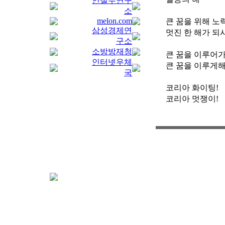
안철수연구
소
melon.com
큰 꿈을 위해 
삼성경제연
멋진 한 해가 되
구소
소방방재청
큰 꿈을 이루어가
인터넷우체
큰 꿈을 이루게해
국
코리아 화이팅!
코리아 멋쟁이!