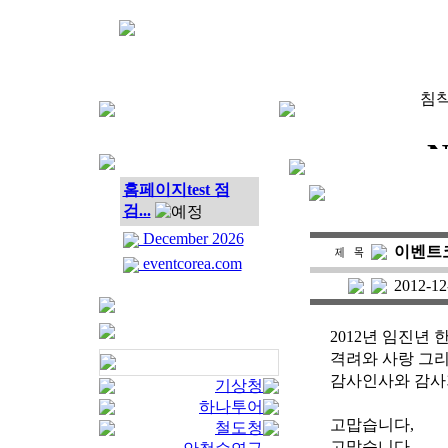
침착
홈페이지test 점
검...
December 2026
이벤트
eventcorea.com
2012-12
2012년 임진년
격려와 사랑 그
감사인사와 감사
기상청
하나투어
고맙습니다,
철도청
고맙습니다.